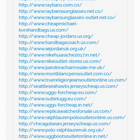
http://www.raybans.com.co/
http://www.raybanssunglasses.net.co/
http://www.raybansunglasses-outlet.net.co/
http://www.cheapmichael-
korshandbags.us.com/
http://www.cheap-jordans.us.org/
http://www.handbagscoach.us.com/
http://www.airjordanuk.org.uk/
http://www.nikehuarache2017.in.net/
http://www.nikeoutlet-stores.us.com/
http://www.pandoracharmssale.me.uk/
http://www.montblancpensoutlet.com.co/
http://www.truereligionjeansoutletonline.us.com/
http://seattleseahawks.jerseyscheap.us.com/
http://www.uggs-forcheap.eu.com/
http://www.outletugg.eu.com/
http://www.uggs-forcheap.in.net/
http://www.replicawatchesforsale.us.com/
http://www.ralphlaurenpolooutletonline.us.com/
http://chicagobears.jerseyscheap.us.com/
http://www.polo-ralphlaurenuk.org.uk/
http://www.uggbootsoutletonline.in.net/