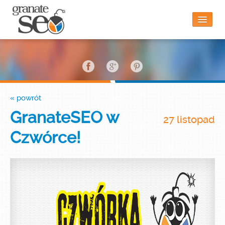
Strona główna
« powrót
Czy to jest dla mnie?
GranateSEO w
27 listopad
Czwórce!
Funkcjonalności
Blog
Kontakt