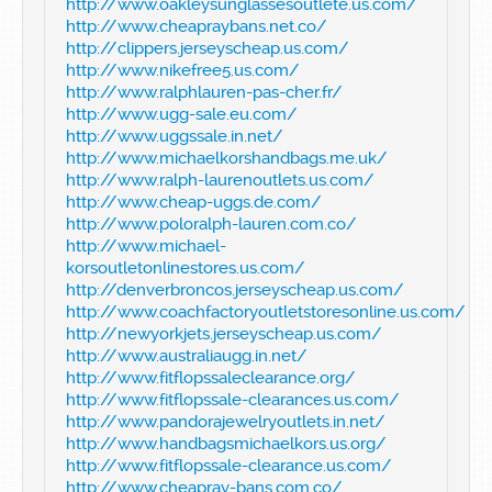
http://www.oakleysunglassesoutlete.us.com/
http://www.cheapraybans.net.co/
http://clippers.jerseyscheap.us.com/
http://www.nikefree5.us.com/
http://www.ralphlauren-pas-cher.fr/
http://www.ugg-sale.eu.com/
http://www.uggssale.in.net/
http://www.michaelkorshandbags.me.uk/
http://www.ralph-laurenoutlets.us.com/
http://www.cheap-uggs.de.com/
http://www.poloralph-lauren.com.co/
http://www.michael-
korsoutletonlinestores.us.com/
http://denverbroncos.jerseyscheap.us.com/
http://www.coachfactoryoutletstoresonline.us.com/
http://newyorkjets.jerseyscheap.us.com/
http://www.australiaugg.in.net/
http://www.fitflopssaleclearance.org/
http://www.fitflopssale-clearances.us.com/
http://www.pandorajewelryoutlets.in.net/
http://www.handbagsmichaelkors.us.org/
http://www.fitflopssale-clearance.us.com/
http://www.cheapray-bans.com.co/