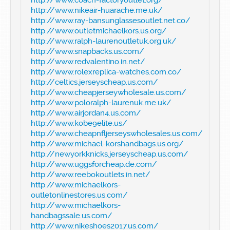
http://www.nikeair-huarache.me.uk/
http://www.ray-bansunglassesoutlet.net.co/
http://www.outletmichaelkors.us.org/
http://www.ralph-laurenoutletuk.org.uk/
http://www.snapbacks.us.com/
http://www.redvalentino.in.net/
http://www.rolexreplica-watches.com.co/
http://celtics.jerseyscheap.us.com/
http://www.cheapjerseywholesale.us.com/
http://www.poloralph-laurenuk.me.uk/
http://www.airjordan4.us.com/
http://www.kobe9elite.us/
http://www.cheapnfljerseyswholesales.us.com/
http://www.michael-korshandbags.us.org/
http://newyorkknicks.jerseyscheap.us.com/
http://www.uggsforcheap.de.com/
http://www.reebokoutlets.in.net/
http://www.michaelkors-
outletonlinestores.us.com/
http://www.michaelkors-
handbagssale.us.com/
http://www.nikeshoes2017.us.com/