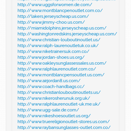
http://www.uggsforwomen.de.com/
http://www.montblancpenoutlet.com.co/
http://lakers.jerseyscheap.us.com/
http://www.jimmy-choo.us.com/
http://miamidolphins.jerseyscheap.us.com/
http://washingtonredskins.jerseyscheap.us.com/
http://www.christian-louboutinoutlet.us/
http://www.ralph-laurenoutletuk.co.uk/
http://www.niketrainersuk.com.co/
http://www.jordan-shoes.us.org/
http://www.oakleysunglassessales.us.com/
http://www.ralphlaurenoutlet.com.co/
http://www.montblancpensoutlet.us.com/
http://www.airjordan8.us.com/
http://www.coach-handbags.cc/
http://www.christianlouboutinoutlets.us/
http://www.nikerosherunuk.org.uk/
http://www.ralphlaurenoutlet-uk.me.uk/
http://www.ugg-sale.de.com/
http://www.nikeshoesoutlet.us.org/
http://www.truereligionoutlet-stores.us.com/
http://www.raybansunglasses-outlet.com.co/