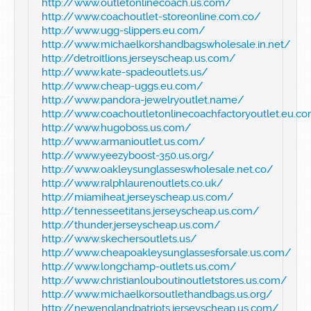
http://www.outletonlinecoach.us.com/
http://www.coachoutlet-storeonline.com.co/
http://www.ugg-slippers.eu.com/
http://www.michaelkorshandbagswholesale.in.net/
http://detroitlions.jerseyscheap.us.com/
http://www.kate-spadeoutlets.us/
http://www.cheap-uggs.eu.com/
http://www.pandora-jewelryoutlet.name/
http://www.coachoutletonlinecoachfactoryoutlet.eu.c
http://www.hugoboss.us.com/
http://www.armanioutlet.us.com/
http://www.yeezyboost-350.us.org/
http://www.oakleysunglasseswholesale.net.co/
http://www.ralphlaurenoutlets.co.uk/
http://miamiheat.jerseyscheap.us.com/
http://tennesseetitans.jerseyscheap.us.com/
http://thunder.jerseyscheap.us.com/
http://www.skechersoutlets.us/
http://www.cheapoakleysunglassesforsale.us.com/
http://www.longchamp-outlets.us.com/
http://www.christianlouboutinoutletstores.us.com/
http://www.michaelkorsoutlethandbags.us.org/
http://newenglandpatriots.jerseyscheap.us.com/