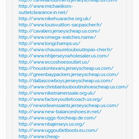
http://www.michaelkors-
outletclearance.in.net/
http://www.nikehuarache.org.uk/
http://www.louisvuitton-sacpascher.fr/
http://cavaliers.jerseyscheap.us.com/
http://www.omega-watches.name/
http://www.longchamps.us/
http://www.chaussurelouboutinpas-cher.fr/
http://www.nhljerseyswholesaler.us.com/
http://www.eccoshoesoutlet.us/
http://houstontexans.jerseyscheap.us.com/
http://greenbaypackers.jerseyscheap.us.com/
http://dallascowboys.jerseyscheap.us.com/
http://www.christianlouboutinshoescheap.us.com/
http://www.niketrainerssale.org.uk/
http://www.factoryoutletcoach.us.org/
http://neworleanssaints.jerseyscheap.us.com/
http://www.new-balanceshoes.in.net/
http://www.uggs-forcheap.de.com/
http://www.nbajerseys.us.org/
http://www.uggoutletboots.eu.com/
http://www.cheap-