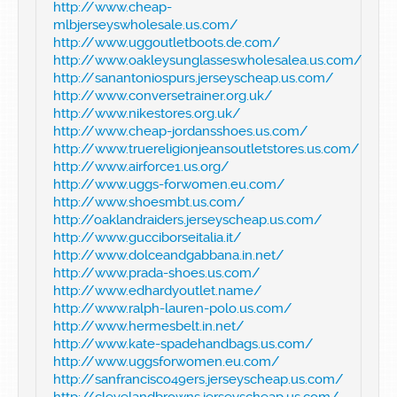
http://www.cheap-
mlbjerseyswholesale.us.com/
http://www.uggoutletboots.de.com/
http://www.oakleysunglasseswholesalea.us.com/
http://sanantoniospurs.jerseyscheap.us.com/
http://www.conversetrainer.org.uk/
http://www.nikestores.org.uk/
http://www.cheap-jordansshoes.us.com/
http://www.truereligionjeansoutletstores.us.com/
http://www.airforce1.us.org/
http://www.uggs-forwomen.eu.com/
http://www.shoesmbt.us.com/
http://oaklandraiders.jerseyscheap.us.com/
http://www.gucciborseitalia.it/
http://www.dolceandgabbana.in.net/
http://www.prada-shoes.us.com/
http://www.edhardyoutlet.name/
http://www.ralph-lauren-polo.us.com/
http://www.hermesbelt.in.net/
http://www.kate-spadehandbags.us.com/
http://www.uggsforwomen.eu.com/
http://sanfrancisco49ers.jerseyscheap.us.com/
http://clevelandbrowns.jerseyscheap.us.com/