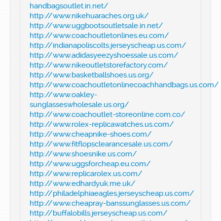
handbagsoutlet.in.net/
http://www.nikehuaraches.org.uk/
http://www.uggbootsoutletsale.in.net/
http://www.coachoutletonlines.eu.com/
http://indianapoliscolts.jerseyscheap.us.com/
http://www.adidasyeezyshoessale.us.com/
http://www.nikeoutletstorefactory.com/
http://www.basketballshoes.us.org/
http://www.coachoutletonlinecoachhandbags.us.com/
http://www.oakley-
sunglasseswholesale.us.org/
http://www.coachoutlet-storeonline.com.co/
http://www.rolex-replicawatches.us.com/
http://www.cheapnike-shoes.com/
http://www.fitflopsclearancesale.us.com/
http://www.shoesnike.us.com/
http://www.uggsforcheap.eu.com/
http://www.replicarolex.us.com/
http://www.edhardyuk.me.uk/
http://philadelphiaeagles.jerseyscheap.us.com/
http://www.cheapray-banssunglasses.us.com/
http://buffalobills.jerseyscheap.us.com/