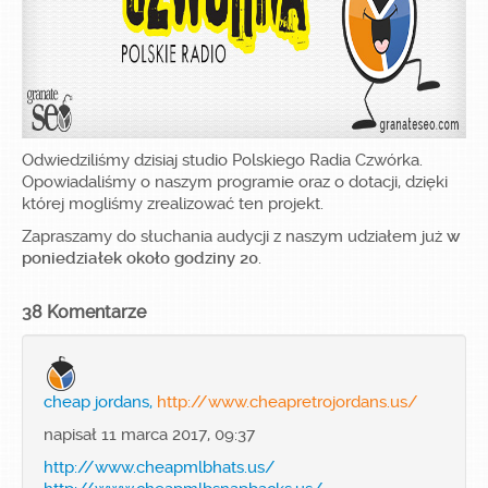
Załóż konto!
Odwiedziliśmy dzisiaj studio Polskiego Radia Czwórka.
Zaloguj się
Opowiadaliśmy o naszym programie oraz o dotacji, dzięki
której mogliśmy zrealizować ten projekt.
Zapraszamy do słuchania audycji z naszym udziałem już
w
poniedziałek około godziny 20
.
38 Komentarze
cheap jordans,
http://www.cheapretrojordans.us/
napisał 11 marca 2017, 09:37
http://www.cheapmlbhats.us/