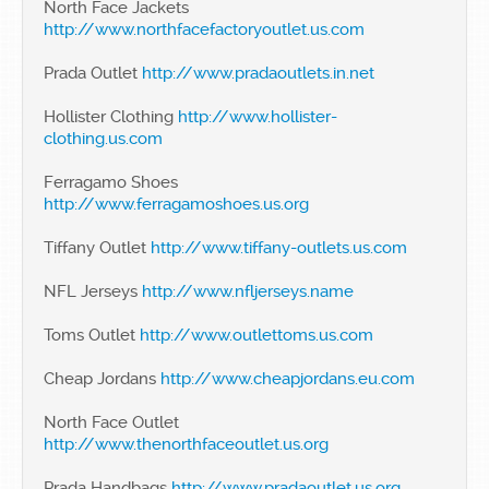
North Face Jackets
http://www.northfacefactoryoutlet.us.com
Prada Outlet
http://www.pradaoutlets.in.net
Hollister Clothing
http://www.hollister-
clothing.us.com
Ferragamo Shoes
http://www.ferragamoshoes.us.org
Tiffany Outlet
http://www.tiffany-outlets.us.com
NFL Jerseys
http://www.nfljerseys.name
Toms Outlet
http://www.outlettoms.us.com
Cheap Jordans
http://www.cheapjordans.eu.com
North Face Outlet
http://www.thenorthfaceoutlet.us.org
Prada Handbags
http://www.pradaoutlet.us.org