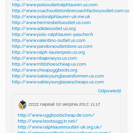
http://www.polooutletralphlauren.us.com
http://www.coachoutletonlinecoachfactoryoutlet.com.co
http://www.poloralphlauren-uk.me.uk
http://www.hermesbeltsoutlet.us.com
http://www.adidasoutlet.us.org
http://www.polo-ralphlauren-pascher.fr
http://www.valentino-outlet.us.com
http://www.pandoraoutletstore.us.com
http://www.ralph-laurenpolo.us.org
http://www.nbajerseyss.us.com
http://www.mbtshoescheap.us.com
http://www.cheapuggboots.org
http://www.oakleysunglassesformen.us.com
http://www.oakleysunglassescheaps.us.com
Odpowiedź
zzzzz
napisał 02 sierpnia 2017, 11:17
http://www.uggbootscheap.de.com/
http://www.bootsugg.in.net/
http://www.ralphlaurenoutlet-uk.org.uk/
http://arizonacardinals.jerseyscheap.us.com/