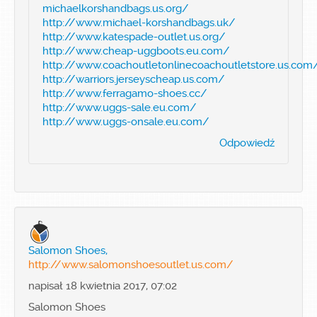
michaelkorshandbags.us.org/
http://www.michael-korshandbags.uk/
http://www.katespade-outlet.us.org/
http://www.cheap-uggboots.eu.com/
http://www.coachoutletonlinecoachoutletstore.us.com
http://warriors.jerseyscheap.us.com/
http://www.ferragamo-shoes.cc/
http://www.uggs-sale.eu.com/
http://www.uggs-onsale.eu.com/
Odpowiedź
Salomon Shoes,
http://www.salomonshoesoutlet.us.com/
napisał 18 kwietnia 2017, 07:02
Salomon Shoes