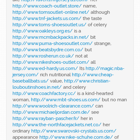
http://www.coach-outlet.store/
name,
http://www.tomsoutlet-online.net/
although
http://www.tnf-jackets.us.com/
the taste
http://www.toms-shoesoutlet.us/
of celery
http://www.oakleys.org.es/
is a
http://www.mcmbackpacks.in.net/
bit
http://www.puma-shoesoutlet.com/
strange,
http://www.beatsbydre.com.co/
but
http://www.rosherun.co.uk/
not at
http://www.nikeshoes-outlet.com/
all
http://www.ed-hardy.us.com/
Its
http://magic.nba-
jersey.com/
rich nutritional
http://www.cheap-
baseballbats.us/
value,
http://www.christian-
louboutinshoes.in.net/
and celery
http://www.coachfactory.cc/
is a kind-hearted
woman,
http://www.mbt-shoes.us.com/
but no man
http://www.woolrich-clearance.com/
can
http://www.michaeljordan.com.de/
see
http://www.rayban-pascher.fr/
her in
http://www.the-northfacejackets.net.co/
her
ordinary
http://www.swarovski-crystals.us.com/
appearance
http://www.nike-schuhe.com.de/
of