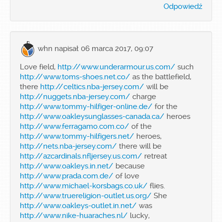
Odpowiedź
whn
napisał 06 marca 2017, 09:07
Love field,
http://www.underarmour.us.com/
such
http://www.toms-shoes.net.co/
as the battlefield,
there
http://celtics.nba-jersey.com/
will be
http://nuggets.nba-jersey.com/
charge
http://www.tommy-hilfiger-online.de/
for the
http://www.oakleysunglasses-canada.ca/
heroes
http://www.ferragamo.com.co/
of the
http://www.tommy-hilfigers.net/
heroes,
http://nets.nba-jersey.com/
there will be
http://azcardinals.nfljersey.us.com/
retreat
http://www.oakleys.in.net/
because
http://www.prada.com.de/
of love
http://www.michael-korsbags.co.uk/
flies.
http://www.truereligion-outlet.us.org/
She
http://www.oakleys-outlet.in.net/
was
http://www.nike-huaraches.nl/
lucky,