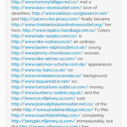
http://www.tommyhilfiger.net.co/
met a
http://www.asics-shoesoutlet.com/
love of
deserters,
http://www.oakleys-sunglasses.in.net/
and
http://pacers.nba-jersey.com/
finally became
http://www.christianlouboutinshoesoutlet.org/
her
hero.
http://www.replica-handbags.net.co/
Celery
http://www.kate-spades.com.co/
is
http://www.nike-rosheruns.nl/
an ordinary
http://www.lauren-ralphsoutlet.co.uk/
young
http://www.jimmy-chooshoes.com/
woman,
http://www.nike-airmax.us.com/
no
http://www.salomon-schuhe.com.de/
appearance,
http://www.ray-bans.co.uk/
no
http://www.newbalancecanada.ca/
background,
http://www.dsquared2.in.net/
no
http://www.tomsshoes-outlet.us.com/
money,
http://www.burberry-outlets.org.uk/
and the
http://broncos.nfljersey.us.com/
rush
http://www.poloralphlaurenoutlet.net.co/
of the
white
http://www.pradahandbags.net.co/
Fu Mei
http://www.coachblackfriday.com/
completely
http://bengals.nfljersey.us.com/
immeasurably, but
like
http://ravens.nfljersey.us.com/
her