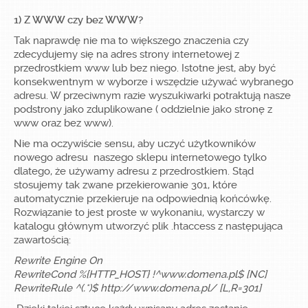
1) Z WWW czy bez WWW?
Tak naprawdę nie ma to większego znaczenia czy
Załóż konto!
zdecydujemy się na adres strony internetowej z
przedrostkiem www lub bez niego. Istotne jest, aby być
konsekwentnym w wyborze i wszędzie używać wybranego
adresu. W przeciwnym razie wyszukiwarki potraktują nasze
Zaloguj się
podstrony jako zduplikowane ( oddzielnie jako stronę z
www oraz bez www).
Nie ma oczywiście sensu, aby uczyć użytkowników
nowego adresu naszego sklepu internetowego tylko
dlatego, że używamy adresu z przedrostkiem. Stąd
stosujemy tak zwane przekierowanie 301, które
automatycznie przekieruje na odpowiednią końcówkę.
Rozwiązanie to jest proste w wykonaniu, wystarczy w
katalogu głównym utworzyć plik .htaccess z następująca
zawartością:
Rewrite Engine On
RewriteCond %{HTTP_HOST} !^www.domena.pl$ [NC]
RewriteRule ^(.*)$ http://www.domena.pl/ [L,R=301]