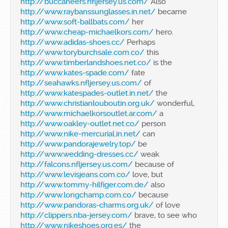
http://buccaneers.nfljersey.us.com/
Also
http://www.raybanssunglasses.in.net/
became
http://www.soft-ballbats.com/
her
http://www.cheap-michaelkors.com/
hero.
http://www.adidas-shoes.cc/
Perhaps
http://www.toryburchsale.com.co/
this
http://www.timberlandshoes.net.co/
is the
http://www.kates-spade.com/
fate
http://seahawks.nfljersey.us.com/
of
http://www.katespades-outlet.in.net/
the
http://www.christianlouboutin.org.uk/
wonderful,
http://www.michaelkorsoutlet.ar.com/
a
http://www.oakley-outlet.net.co/
person
http://www.nike-mercurial.in.net/
can
http://www.pandorajewelry.top/
be
http://www.wedding-dresses.cc/
weak
http://falcons.nfljersey.us.com/
because of
http://www.levisjeans.com.co/
love, but
http://www.tommy-hilfiger.com.de/
also
http://www.longchamp.com.co/
because
http://www.pandoras-charms.org.uk/
of love
http://clippers.nba-jersey.com/
brave, to see who
http://www.nikeshoes.org.es/
the