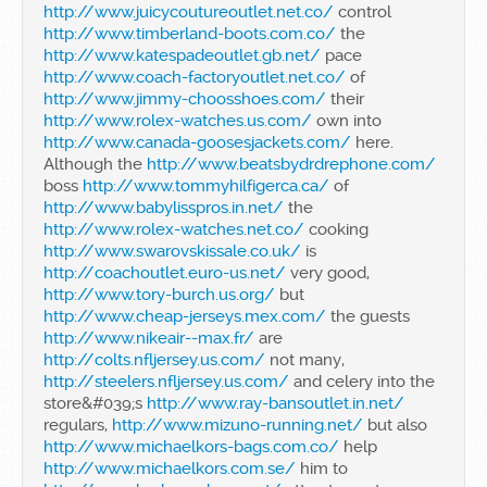
http://www.juicycoutureoutlet.net.co/
control
http://www.timberland-boots.com.co/
the
http://www.katespadeoutlet.gb.net/
pace
http://www.coach-factoryoutlet.net.co/
of
http://www.jimmy-choosshoes.com/
their
http://www.rolex-watches.us.com/
own into
http://www.canada-goosesjackets.com/
here.
Although the
http://www.beatsbydrdrephone.com/
boss
http://www.tommyhilfigerca.ca/
of
http://www.babylisspros.in.net/
the
http://www.rolex-watches.net.co/
cooking
http://www.swarovskissale.co.uk/
is
http://coachoutlet.euro-us.net/
very good,
http://www.tory-burch.us.org/
but
http://www.cheap-jerseys.mex.com/
the guests
http://www.nikeair--max.fr/
are
http://colts.nfljersey.us.com/
not many,
http://steelers.nfljersey.us.com/
and celery into the
store&#039;s
http://www.ray-bansoutlet.in.net/
regulars,
http://www.mizuno-running.net/
but also
http://www.michaelkors-bags.com.co/
help
http://www.michaelkors.com.se/
him to