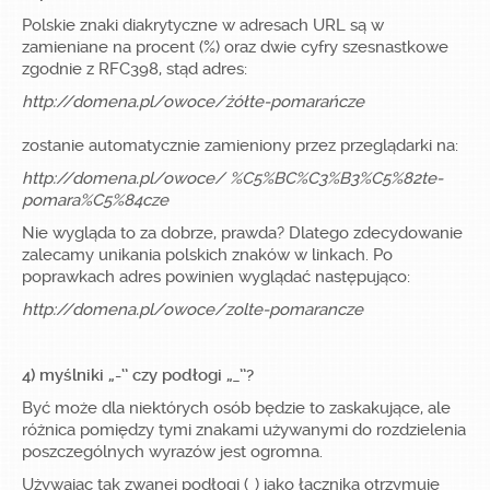
Polskie znaki diakrytyczne w adresach URL są w
zamieniane na procent (%) oraz dwie cyfry szesnastkowe
zgodnie z RFC398, stąd adres:
http://domena.pl/owoce/żółte-pomarańcze
zostanie automatycznie zamieniony przez przeglądarki na:
http://domena.pl/owoce/ %C5%BC%C3%B3%C5%82te-
pomara%C5%84cze
Nie wygląda to za dobrze, prawda? Dlatego zdecydowanie
zalecamy unikania polskich znaków w linkach. Po
poprawkach adres powinien wyglądać następująco:
http://domena.pl/owoce/zolte-pomarancze
4) myślniki „-‘’ czy podłogi „_’’?
Być może dla niektórych osób będzie to zaskakujące, ale
różnica pomiędzy tymi znakami używanymi do rozdzielenia
poszczególnych wyrazów jest ogromna.
Używając tak zwanej podłogi (_) jako łącznika otrzymuje