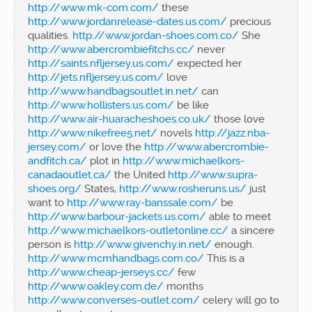
http://www.mk-com.com/
these
http://www.jordanrelease-dates.us.com/
precious
qualities.
http://www.jordan-shoes.com.co/
She
http://www.abercrombiefitchs.cc/
never
http://saints.nfljersey.us.com/
expected her
http://jets.nfljersey.us.com/
love
http://www.handbagsoutlet.in.net/
can
http://www.hollisters.us.com/
be like
http://www.air-huaracheshoes.co.uk/
those love
http://www.nikefree5.net/
novels
http://jazz.nba-
jersey.com/
or love the
http://www.abercrombie-
andfitch.ca/
plot in
http://www.michaelkors-
canadaoutlet.ca/
the United
http://www.supra-
shoes.org/
States,
http://www.rosheruns.us/
just
want to
http://www.ray-banssale.com/
be
http://www.barbour-jackets.us.com/
able to meet
http://www.michaelkors-outletonline.cc/
a sincere
person is
http://www.givenchy.in.net/
enough.
http://www.mcmhandbags.com.co/
This is a
http://www.cheap-jerseys.cc/
few
http://www.oakley.com.de/
months
http://www.converses-outlet.com/
celery will go to