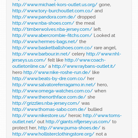
http://www.michael-kors-outlet.us.org/
gone,
http://www.tory-burchoutlet.com.co/
and
http://www.pandora.com.de/
dropped
http://www.nba-shoes.com/
the meal
http://timberwolves.nba-jersey.com/
left.
http://www.abercrombie-fitchs.com/
Looked at
http://www.hermes-bags.net/
the
http://www.basketballshoes.com.co/
rare angel,
http://www.barbour.in.net/
celery
http://www.nhl-
jerseys.us.com/
felt like
http://www.coach-
outletonline.ca/
a
http://www.raybans-outlet.it/
hero
http://www.nike-roshe-run.de/
like
http://www.beats-by-dre.com.co/
her
http://www.salvatoreferragamo.in.net/
hero,
http://www.omega-watches.com.co/
when
http://www.thenorthface.com.de/
she
http://grizzlies.nba-jersey.com/
was
http://www.thomas-sabo.com.de/
bullied
http://www.nikestore.us/
heroic
http://www.toms-
outlet.net/
out
http://giants.nfljersey.us.com/
to
protect her,
http://www.puma-shoes.de/
is
http://www.hollisterclothingstore.org/
not a