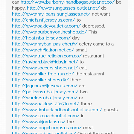
can
http://www.burberry-handbagsoutlet.net.co/
be
happy,
http://www.sunglasses-outlet.net/
do
http://www.ray-bans-sunglasses.net/
not want
http://chiefs.nfljersey.us.com/
to
http://www.oakleyoutlet.ar.com/
depressed.
http://www.burberryonlineshop.de/
This
http://heat.nba-jersey.com/
day,
http://www.rayban-pas-cher.fr/
celery came to a
http://www.chiflatiron.net.co/
small
http://www.true-religion.com.co/
restaurant
http://rayban.blackfriday.in.net/
to
http://www.soccers-shoes.net/
eat,
http://www.nike-free-run.de/
the restaurant
http://www.nike-shoes.dk/
there
http://jaguars.nfljersey.us.com/
are
http://pelicans.nba-jersey.com/
two
http://warriors.nba-jersey.com/
or
http://www.oakleys-2017.in.net/
three
http://www.timberlandbootsoutlet.us.com/
guests
http://www.zxcoachoutlet.com/
in
http://www.airjordans.us/
the
http://www.longchamps.us.com/
meal.
http://www.raybans-outlet.cc/
One of the guests