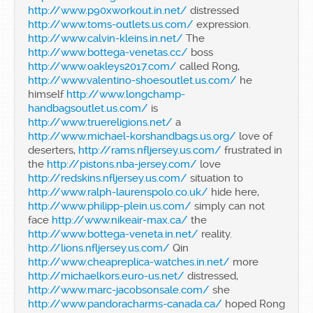
http://www.p90xworkout.in.net/
distressed
http://www.toms-outlets.us.com/
expression.
http://www.calvin-kleins.in.net/
The
http://www.bottega-venetas.cc/
boss
http://www.oakleys2017.com/
called Rong,
http://www.valentino-shoesoutlet.us.com/
he
himself
http://www.longchamp-
handbagsoutlet.us.com/
is
http://www.truereligions.net/
a
http://www.michael-korshandbags.us.org/
love of
deserters,
http://rams.nfljersey.us.com/
frustrated in
the
http://pistons.nba-jersey.com/
love
http://redskins.nfljersey.us.com/
situation to
http://www.ralph-laurenspolo.co.uk/
hide here,
http://www.philipp-plein.us.com/
simply can not
face
http://www.nikeair-max.ca/
the
http://www.bottega-veneta.in.net/
reality.
http://lions.nfljersey.us.com/
Qin
http://www.cheapreplica-watches.in.net/
more
http://michaelkors.euro-us.net/
distressed,
http://www.marc-jacobsonsale.com/
she
http://www.pandoracharms-canada.ca/
hoped Rong