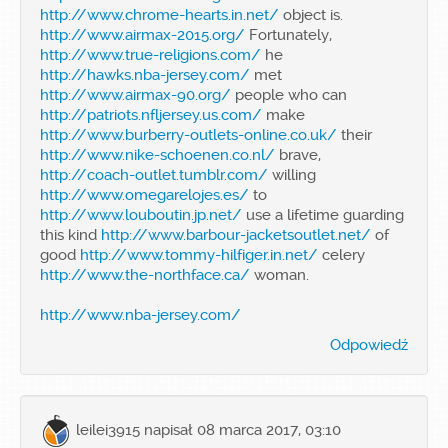
http://www.chrome-hearts.in.net/
object is.
http://www.airmax-2015.org/
Fortunately,
http://www.true-religions.com/
he
http://hawks.nba-jersey.com/
met
http://www.airmax-90.org/
people who can
http://patriots.nfljersey.us.com/
make
http://www.burberry-outlets-online.co.uk/
their
http://www.nike-schoenen.co.nl/
brave,
http://coach-outlet.tumblr.com/
willing
http://www.omegarelojes.es/
to
http://www.louboutin.jp.net/
use a lifetime guarding
this kind
http://www.barbour-jacketsoutlet.net/
of
good
http://www.tommy-hilfiger.in.net/
celery
http://www.the-northface.ca/
woman.
http://www.nba-jersey.com/
Odpowiedź
leilei3915
napisał 08 marca 2017, 03:10