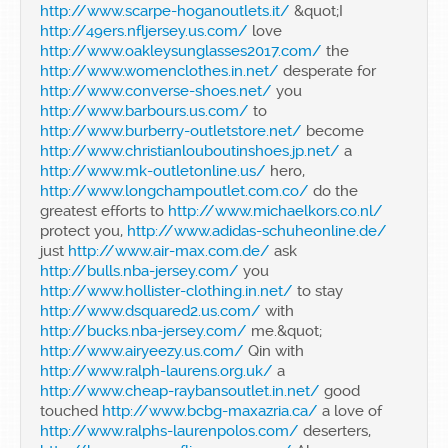
http://www.scarpe-hoganoutlets.it/
&quot;I
http://49ers.nfljersey.us.com/
love
http://www.oakleysunglasses2017.com/
the
http://www.womenclothes.in.net/
desperate for
http://www.converse-shoes.net/
you
http://www.barbours.us.com/
to
http://www.burberry-outletstore.net/
become
http://www.christianlouboutinshoes.jp.net/
a
http://www.mk-outletonline.us/
hero,
http://www.longchampoutlet.com.co/
do the
greatest efforts to
http://www.michaelkors.co.nl/
protect you,
http://www.adidas-schuheonline.de/
just
http://www.air-max.com.de/
ask
http://bulls.nba-jersey.com/
you
http://www.hollister-clothing.in.net/
to stay
http://www.dsquared2.us.com/
with
http://bucks.nba-jersey.com/
me.&quot;
http://www.airyeezy.us.com/
Qin with
http://www.ralph-laurens.org.uk/
a
http://www.cheap-raybansoutlet.in.net/
good
touched
http://www.bcbg-maxazria.ca/
a love of
http://www.ralphs-laurenpolos.com/
deserters,