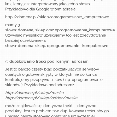
link, który jest interpretowany jako jedno słowo.
Przykładowo dla Google w tym adresie
http://domena.pl/sklep/oprogramowanie_komputerowe
mamy 3
słowa:
domena
,
sklep
oraz
oprogramowanie_komputerowe
.
Używając myślników uzyskujemy (co jest zdecydowanie
bardziej oczekiwane) 4
słowa:
domena
,
sklep
,
oprogramowanie
i
komputerowe
.
5) duplikowanie treści pod różnymi adresami
Jest to bardzo częsty błąd początkujących serwisów
opartych o gotowe skrypty w których nie do końca
kontrolujemy przepływu linków ( np. oprogramowanie
sklepów ). Przykładowo pod adresami:
http://domena.pl/sklep/meska
http://domena.pl/sklep/odziez/meska
może znajdować się identyczna treść – identyczne
produkty. Jest to problem tzw. duplikowania treści, aby go
uniknąć należy stosować omawiane już wcześniej