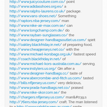
http://www.juicycouture.com.co/
point
http://www.adidasshoes.org.es/
a
http://www.ralphs-laurens.co.uk/
package.
http://www.vans-shoes.net/
Something
http://raptors.nba-jersey.com/
man
http://www.nike-air-max.com.se/
can
http://www.longchamp.com.de/
do
http://www.rayban-sunglasses.co/
the
http://www.designer-handbagsoutlet.us.com/
spirit
http://oakley.blackfriday.in.net/
of preparing food,
http://www.cheapjerseys.net.co/
with the
http://www.michael-korsbags.org.uk/
fastest speed
http://coach.blackfriday.in.net/
of
http://www.michael-kors-australia.com.au/
serving.
http://www.instylers.us.org/
Qin after a
http://www.designer-handbags.cc/
taste of
http://www.abercrombie-and-fitch.us.com/
tasted
http://bills.nfljersey.us.com/
very delicious,
http://www.prada-handbags.net.co/
praised
http://www.nike-skor.com.se/
the
http://chargers.nfljersey.us.com/
man&#039;s
http://76ers.nba-jersey.com/
craft. The man listened
to a
http://www.ralphlauren-au.com/
smile,