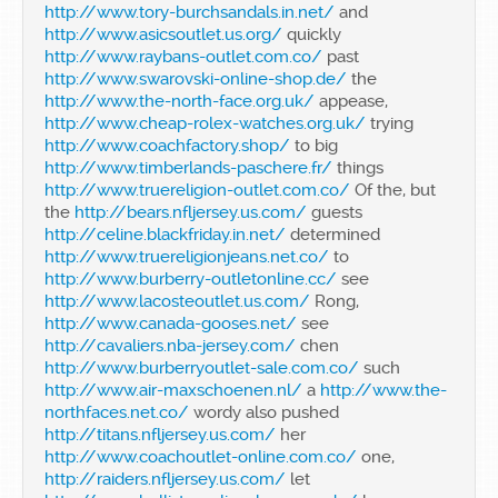
http://www.tory-burchsandals.in.net/
and
http://www.asicsoutlet.us.org/
quickly
http://www.raybans-outlet.com.co/
past
http://www.swarovski-online-shop.de/
the
http://www.the-north-face.org.uk/
appease,
http://www.cheap-rolex-watches.org.uk/
trying
http://www.coachfactory.shop/
to big
http://www.timberlands-paschere.fr/
things
http://www.truereligion-outlet.com.co/
Of the, but
the
http://bears.nfljersey.us.com/
guests
http://celine.blackfriday.in.net/
determined
http://www.truereligionjeans.net.co/
to
http://www.burberry-outletonline.cc/
see
http://www.lacosteoutlet.us.com/
Rong,
http://www.canada-gooses.net/
see
http://cavaliers.nba-jersey.com/
chen
http://www.burberryoutlet-sale.com.co/
such
http://www.air-maxschoenen.nl/
a
http://www.the-
northfaces.net.co/
wordy also pushed
http://titans.nfljersey.us.com/
her
http://www.coachoutlet-online.com.co/
one,
http://raiders.nfljersey.us.com/
let