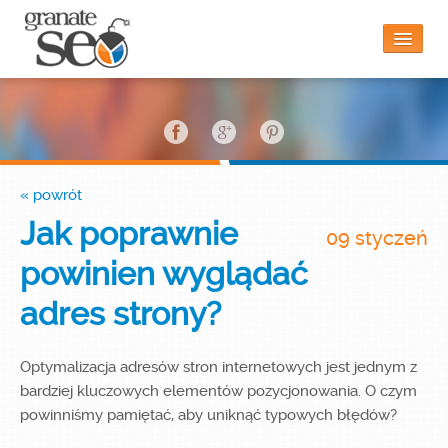
Strona główna
« powrót
Czy to jest dla mnie?
Jak poprawnie
09 styczeń
powinien wyglądać
Funkcjonalności
adres strony?
Blog
Optymalizacja adresów stron internetowych jest jednym z
bardziej kluczowych elementów pozycjonowania. O czym
powinniśmy pamiętać, aby uniknąć typowych błędów?
Kontakt