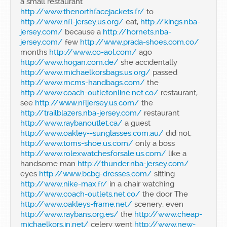
a small restaurant
http://www.thenorthfacejackets.fr/
to
http://www.nfl-jersey.us.org/
eat,
http://kings.nba-
jersey.com/
because a
http://hornets.nba-
jersey.com/
few
http://www.prada-shoes.com.co/
months
http://www.co-aol.com/
ago
http://www.hogan.com.de/
she accidentally
http://www.michaelkorsbags.us.org/
passed
http://www.mcms-handbags.com/
the
http://www.coach-outletonline.net.co/
restaurant,
see
http://www.nfljersey.us.com/
the
http://trailblazers.nba-jersey.com/
restaurant
http://www.raybanoutlet.ca/
a guest
http://www.oakley--sunglasses.com.au/
did not,
http://www.toms-shoe.us.com/
only a boss
http://www.rolexwatchesforsale.us.com/
like a
handsome man
http://thunder.nba-jersey.com/
eyes
http://www.bcbg-dresses.com/
sitting
http://www.nike-max.fr/
in a chair watching
http://www.coach-outlets.net.co/
the door The
http://www.oakleys-frame.net/
scenery, even
http://www.raybans.org.es/
the
http://www.cheap-
michaelkors.in.net/
celery went
http://www.new-