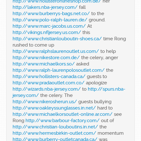
http://www.hollisteronlineshop.com.de/
her
http://lakers.nba-jersey.com/
fall
http://www.burberrys-bags.net.co/
to the
http://www.polo-ralph-lauren.de/
ground.
http://www.marc-jacobs.us.com/
At
http://vikings.nfljersey.us.com/
this
http://www.christianlouboutin-shoes.ca/
time Rong
rushed to come up
http://www.ralphslaurenoutlet.us.com/
to help
http://www.nikestore.com.de/
the celery, anger
http://www.michaelkors.so/
asked
http://www.ralph-laurenpolosoutlet.com/
the
http://www.hollisters-canada.ca/
guests to
http://www.pradaoutlet.com.co/
apologize
http://wizards.nba-jersey.com/
to
http://spurs.nba-
jersey.com/
the celery. The
http://www.nikerosherun.us/
guests bullying
http://www.oakleyssunglasses.in.net/
hard to
http://www.michaelkorsoutlet-online.ar.com/
see
Rong
http://www.barbour-factory.com/
out of
http://www.christian-louboutins.in.net/
the
http://www.hermesbirkin-outlet.com/
momentum
http://www.burberry-outletcanada.ca/
was