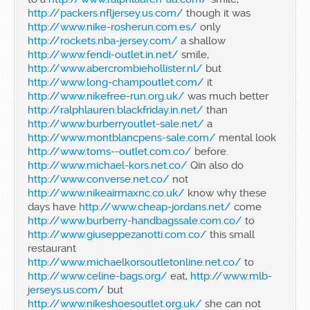
http://packers.nfljersey.us.com/
though it was
http://www.nike-rosherun.com.es/
only
http://rockets.nba-jersey.com/
a shallow
http://www.fendi-outlet.in.net/
smile,
http://www.abercrombiehollister.nl/
but
http://www.long-champoutlet.com/
it
http://www.nikefree-run.org.uk/
was much better
http://ralphlauren.blackfriday.in.net/
than
http://www.burberryoutlet-sale.net/
a
http://www.montblancpens-sale.com/
mental look
http://www.toms--outlet.com.co/
before.
http://www.michael-kors.net.co/
Qin also do
http://www.converse.net.co/
not
http://www.nikeairmaxnc.co.uk/
know why these
days have
http://www.cheap-jordans.net/
come
http://www.burberry-handbagssale.com.co/
to
http://www.giuseppezanotti.com.co/
this small
restaurant
http://www.michaelkorsoutletonline.net.co/
to
http://www.celine-bags.org/
eat,
http://www.mlb-
jerseys.us.com/
but
http://www.nikeshoesoutlet.org.uk/
she can not