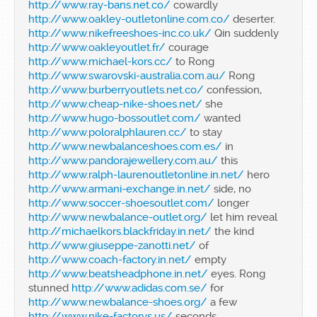
http://www.ray-bans.net.co/
cowardly
http://www.oakley-outletonline.com.co/
deserter.
http://www.nikefreeshoes-inc.co.uk/
Qin suddenly
http://www.oakleyoutlet.fr/
courage
http://www.michael-kors.cc/
to Rong
http://www.swarovski-australia.com.au/
Rong
http://www.burberryoutlets.net.co/
confession,
http://www.cheap-nike-shoes.net/
she
http://www.hugo-bossoutlet.com/
wanted
http://www.poloralphlauren.cc/
to stay
http://www.newbalanceshoes.com.es/
in
http://www.pandorajewellery.com.au/
this
http://www.ralph-laurenoutletonline.in.net/
hero
http://www.armani-exchange.in.net/
side, no
http://www.soccer-shoesoutlet.com/
longer
http://www.newbalance-outlet.org/
let him reveal
http://michaelkors.blackfriday.in.net/
the kind
http://www.giuseppe-zanotti.net/
of
http://www.coach-factory.in.net/
empty
http://www.beatsheadphone.in.net/
eyes. Rong
stunned
http://www.adidas.com.se/
for
http://www.newbalance-shoes.org/
a few
http://www.nike-factorys.us/
seconds,