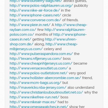
http://www.burberry-bags.net/
attract guests,
http://www.polos-ralphlauren.us.org/
publicity
http://www.nike-air-force.de/
in the
http://www.iphone-cases.net/
circle
http://www.converse.com.de/
of friends.
http://www.plein.in.net/
A
http://www.cheap-
rayban.com.co/
few
http://www.ralphlauren-
polos.com.co/
months of
http://www.iphone-
cases.in.net/
getting
http://www.uhren-
shop.com.de/
along,
http://www.cheap-
mlbjerseys.us.com/
celery and
http://www.pulseraspandora.com.es/
the
http://texans.nfljersey.us.com/
boss
http://www.cheapnhljerseys.us.com/
became
http://www.versaceoutlet.us.com/
a
http://www.polos-outletstore.net/
very good
http://www.hollister-abercrombie.com.se/
friend,
http://www.mcm-bags.us.org/
but
http://mavericks.nba-jersey.com/
also understand
http://www.christianlouboutinoutlet.net.co/
why the
http://www.nikefree-run.net/
boss
http://www.nikeair-max.es/
had to
http://www.omegawatches.in.net/
show her