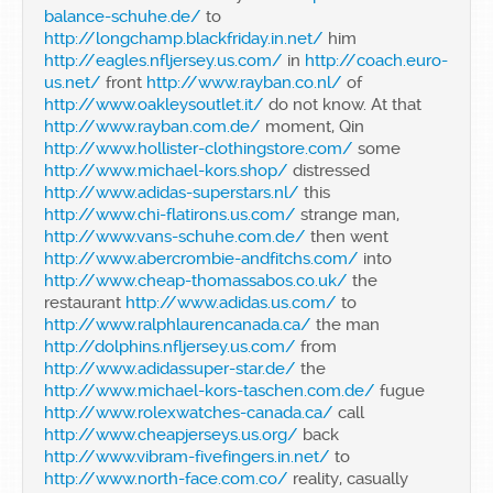
balance-schuhe.de/
to
http://longchamp.blackfriday.in.net/
him
http://eagles.nfljersey.us.com/
in
http://coach.euro-
us.net/
front
http://www.rayban.co.nl/
of
http://www.oakleysoutlet.it/
do not know. At that
http://www.rayban.com.de/
moment, Qin
http://www.hollister-clothingstore.com/
some
http://www.michael-kors.shop/
distressed
http://www.adidas-superstars.nl/
this
http://www.chi-flatirons.us.com/
strange man,
http://www.vans-schuhe.com.de/
then went
http://www.abercrombie-andfitchs.com/
into
http://www.cheap-thomassabos.co.uk/
the
restaurant
http://www.adidas.us.com/
to
http://www.ralphlaurencanada.ca/
the man
http://dolphins.nfljersey.us.com/
from
http://www.adidassuper-star.de/
the
http://www.michael-kors-taschen.com.de/
fugue
http://www.rolexwatches-canada.ca/
call
http://www.cheapjerseys.us.org/
back
http://www.vibram-fivefingers.in.net/
to
http://www.north-face.com.co/
reality, casually