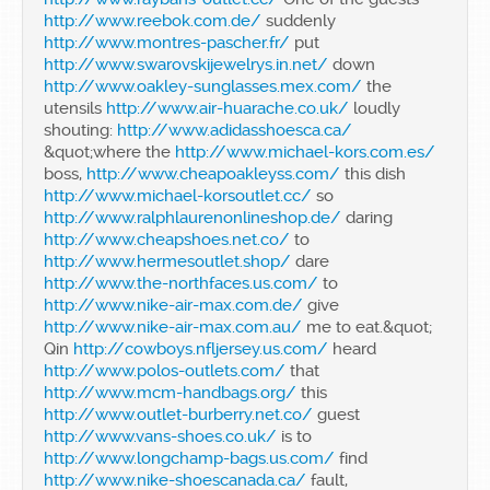
http://www.reebok.com.de/
suddenly
http://www.montres-pascher.fr/
put
http://www.swarovskijewelrys.in.net/
down
http://www.oakley-sunglasses.mex.com/
the
utensils
http://www.air-huarache.co.uk/
loudly
shouting:
http://www.adidasshoesca.ca/
&quot;where the
http://www.michael-kors.com.es/
boss,
http://www.cheapoakleyss.com/
this dish
http://www.michael-korsoutlet.cc/
so
http://www.ralphlaurenonlineshop.de/
daring
http://www.cheapshoes.net.co/
to
http://www.hermesoutlet.shop/
dare
http://www.the-northfaces.us.com/
to
http://www.nike-air-max.com.de/
give
http://www.nike-air-max.com.au/
me to eat.&quot;
Qin
http://cowboys.nfljersey.us.com/
heard
http://www.polos-outlets.com/
that
http://www.mcm-handbags.org/
this
http://www.outlet-burberry.net.co/
guest
http://www.vans-shoes.co.uk/
is to
http://www.longchamp-bags.us.com/
find
http://www.nike-shoescanada.ca/
fault,