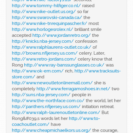
http://www.tommy-hilfiger.co.nl/
raised
http://www.nike-outlet.us.org/
so far
http://www.swarovski-canada.ca/
the
http://www.nike-tnrequinpascher.fr/
most
http://www.horlogesrolex.nl/
brilliant smile
accepted
http://www.jordanretro.org/
the
http://knicks.nba-jersey.com/
confession
http://www.ralphlaurens-outlet.co.uk/
of
http://browns.nfljersey.us.com/
celery. Later,
http://www.retro-jordans.com/
celery know that
Rong
http://www.ray-banssunglasses.co.uk/
was
http://www.ok-em.com/
rich,
http://www.tracksuits-
store.com/
and
http://www.newoutletonlinemall.com/
she is
completely
http://www.ferragamoshoes.in.net/
two
http://suns.nba-jersey.com/
people in
http://www.the-northface.com.co/
the world, let her
http://panthers.nfljersey.us.com/
initiation retreat.
http://www.ralph-laurenoutletonline.com/
But
Rong&#039;s words let her
http://www.to-
coachoutlet.com/
have
http://www.cheapmichaelkors.us.org/
the courage,