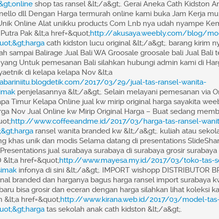
gt;online
shop tas ransel &lt;/a&gt;. Gerai Aneka Cath Kidston An
Anello dll Dengan Harga termurah online kami buka Jam Kerja mu
Unik Online Alat unikku products Com Lnb nya udah nyampe Kem
Putra Pak &lt;a href=&quot;
http://akusaya.weebly.com/blog/mod
uot;&gt;harga
cath kidston lucu original &lt;/a&gt;. barang kirim 
h sampai Balirage Jual Bali WA Groosale groosale bali Jual Bali
n yang Untuk pemesanan Bali silahkan hubungi admin kami di Har
yaetnik di kelapa kelapa Nov &lt;a
kabariniitu.blogdetik.com/2017/03/29/jual-tas-ransel-wanita-
imak
penjelasannya &lt;/a&gt;. Selain melayani pemesanan via O
apa Timur Kelapa Online jual kw mirip original harga sayakita weeb
harga Nov Jual Online kw Mirip Original Harga – Buat sedang mem
uot;
http://www.coffeeandme.id/2017/03/harga-tas-ransel-wanit
&gt;harga
ransel wanita branded kw &lt;/a&gt;. kuliah atau sekol
ng khas unik dan modis Selama datang di presentations SlideShar
 Presentations jual surabaya surabaya di surabaya grosir suraba
lt;a href=&quot;
http://www.mayesa.my.id/2017/03/toko-tas-se
simak
infonya di sini &lt;/a&gt;. IMPORT wishopp DISTRIBUTO
ginal branded dan harganya bagus harga ransel import surabaya 
baru bisa grosir dan eceran dengan harga silahkan lihat koleksi k
n &lt;a href=&quot;
http://www.kirana.web.id/2017/03/model-tas
ot;&gt;harga
tas sekolah anak cath kidston &lt;/a&gt;.