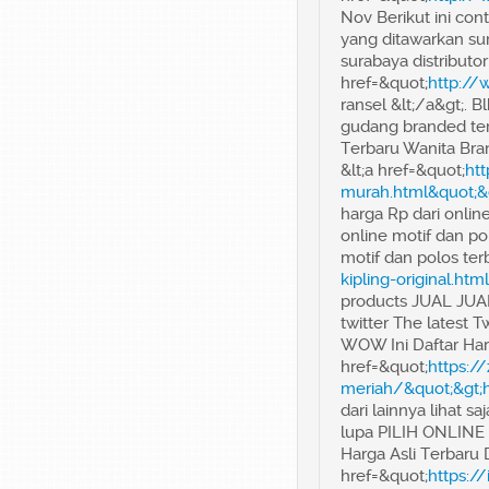
Nov Berikut ini con
yang ditawarkan su
surabaya distributor
href=&quot;
http://
ransel &lt;/a&gt;. 
gudang branded te
Terbaru Wanita Bra
&lt;a href=&quot;
htt
murah.html&quot;&
harga Rp dari onlin
online motif dan po
motif dan polos ter
kipling-original.htm
products JUAL JUAL
twitter The latest 
WOW Ini Daftar Har
href=&quot;
https:/
meriah/&quot;&gt;
dari lainnya lihat 
lupa PILIH ONLINE J
Harga Asli Terbaru 
href=&quot;
https:/