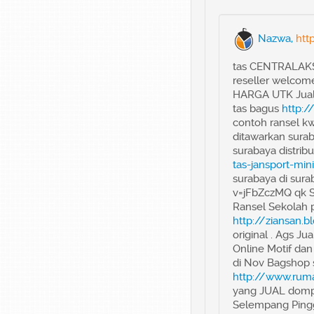
Nazwa,
htt
tas CENTRALAKS
reseller welco
HARGA UTK Jual O
tas bagus
http:
contoh ransel kw
ditawarkan sura
surabaya distrib
tas-jansport-min
surabaya di sur
v=jFbZczMQ qk S
Ransel Sekolah p
http://ziansan.b
original . Ags J
Online Motif dan
di Nov Bagshop s
http://www.rumah
yang JUAL dompe
Selempang Pinggi