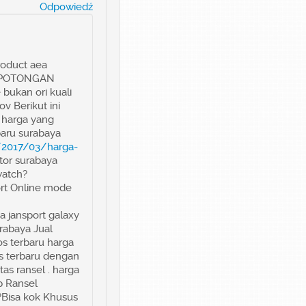
Odpowiedź
oduct aea
DA POTONGAN
bukan ori kuali
v Berikut ini
 harga yang
aru surabaya
w/2017/03/harga-
utor surabaya
watch?
rt Online mode
a jansport galaxy
urabaya Jual
os terbaru harga
os terbaru dengan
as ransel . harga
p Ransel
D?Bisa kok Khusus