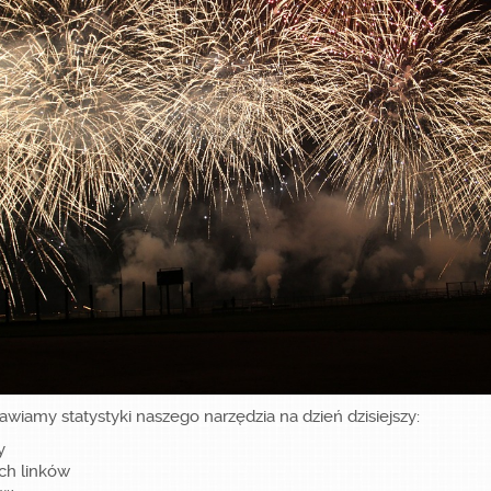
iamy statystyki naszego narzędzia na dzień dzisiejszy:
y
ch linków