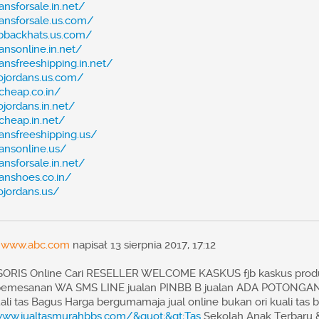
nsforsale.in.net/
ansforsale.us.com/
pbackhats.us.com/
nsonline.in.net/
nsfreeshipping.in.net/
ojordans.us.com/
cheap.co.in/
jordans.in.net/
cheap.in.net/
ansfreeshipping.us/
ansonline.us/
nsforsale.in.net/
anshoes.co.in/
ojordans.us/
//www.abc.com
napisał 13 sierpnia 2017, 17:12
RIS Online Cari RESELLER WELCOME KASKUS fjb kaskus produc
pemesanan WA SMS LINE jualan PINBB B jualan ADA POTONGA
ali tas Bagus Harga bergumamaja jual online bukan ori kuali tas b
www.jualtasmurahbbs.com/&quot;&gt;Tas
Sekolah Anak Terbaru &l