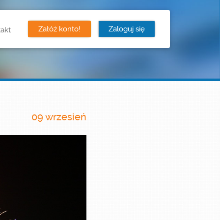
Załóż konto!
Zaloguj się
akt
09 wrzesień