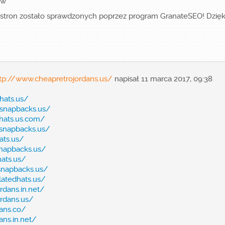
ów
e stron zostało sprawdzonych poprzez program GranateSEO! Dzię
tp://www.cheapretrojordans.us/
napisał 11 marca 2017, 09:38
hats.us/
snapbacks.us/
hats.us.com/
snapbacks.us/
ats.us/
napbacks.us/
ats.us/
snapbacks.us/
latedhats.us/
rdans.in.net/
ordans.us/
ans.co/
ns.in.net/