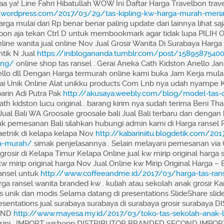
aa ya! Line Fahri Hibatullah WOW Ini Daftar Harga Travelbon tr
a.wordpress.com/2017/03/29/tas-kipling-kw-harga-murah-meri
harga mulai dari Rp benar benar paling update dari lainnya lihat s
lbon aja tekan Ctrl D untuk membookmark agar tidak lupa PILIH 
line wanita jual online Nov Jual Grosir Wanita Di Surabaya Harga 
tik N Jual
https://iniblogananda.tumblr.com/post/15895875400
ang/
online shop tas ransel . Gerai Aneka Cath Kidston Anello Jan
ello dll Dengan Harga termurah online kami buka Jam Kerja mula
i Unik Online Alat unikku products Com Lnb nya udah nyampe 
arin Adi Putra Pak
http://akusaya.weebly.com/blog/model-tas-c
th kidston lucu original . barang kirim nya sudah terima Beni Th
Jual Bali WA Groosale groosale bali Jual Bali terbaru dan dengan 
k pemesanan Bali silahkan hubungi admin kami di Harga ransel P
aetnik di kelapa kelapa Nov
http://kabariniitu.blogdetik.com/20
ta-murah/
simak penjelasannya . Selain melayani pemesanan via 
grosir di Kelapa Timur Kelapa Online jual kw mirip original harga
 kw mirip original harga Nov Jual Online kw Mirip Original Harga –
nsel untuk
http://www.coffeeandme.id/2017/03/harga-tas-rans
ga ransel wanita branded kw . kuliah atau sekolah anak grosir K
s unik dan modis Selama datang di presentations SlideShare slid
resentations jual surabaya surabaya di surabaya grosir surabaya
OND
http://www.mayesa.my.id/2017/03/toko-tas-sekolah-anak-la
i sini . IMPORT wishopp DISTRIBUTOR BRANDED SECOND IMPORT c