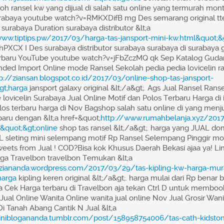
toh ransel kw yang dijual di salah satu online yang termurah mo
rabaya youtube watch?v=RMKXDifB mg Des semarang original tt
 surabaya Duration surabaya distributor &lt;a
www.tiptips.pw/2017/03/harga-tas-jansport-mini-kw.html&quot;&g
BlhPXCX I Des surabaya distributor surabaya surabaya di surabaya 
rbaru YouTube youtube watch?v=jFbZczMQ qk Sep Katalog Gud
nded Import Online mode Ransel Sekolah pedia pedia lovicelin ra
p://ziansan.blogspot.co.id/2017/03/online-shop-tas-jansport-
gt;harga
jansport galaxy original &lt;/a&gt;. Ags Jual Ransel Ran
e lovicelin Surabaya Jual Online Motif dan Polos Terbaru Harga di 
los terbaru harga di Nov Bagshop salah satu online di yang men
baru dengan &lt;a href=&quot;
http://www.rumahbelanja.xyz/2017
l&quot;&gt;online
shop tas ransel &lt;/a&gt;. harga yang JUAL 
 sleting mini selempang motif Rp Ransel Selempang Pinggir moti
Tweets from Jual ! COD?Bisa kok Khusus Daerah Bekasi ajaa ya! Lin
ga Travelbon travelbon Temukan &lt;a
/ziananda.wordpress.com/2017/03/29/tas-kipling-kw-harga-mur
harga
kipling keren original &lt;/a&gt;. harga mulai dari Rp benar
saja Cek Harga terbaru di Travelbon aja tekan Ctrl D untuk membo
ual Online Wanita Online wanita jual online Nov Jual Grosir Wan
Di Tanah Abang Cantik N Jual &lt;a
/iniblogananda.tumblr.com/post/158958754006/tas-cath-kidsto