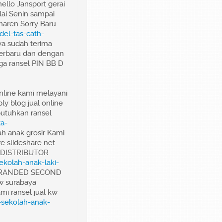
ello Jansport gerai
lai Senin sampai
aren Sorry Baru
el-tas-cath-
nya sudah terima
 terbaru dan dengan
ga ransel PIN BB D
nline kami melayani
ly blog jual online
butuhkan ransel
a-
ah anak grosir Kami
e slideshare net
ya DISTRIBUTOR
kolah-anak-laki-
R BRANDED SECOND
kw surabaya
ami ransel jual kw
-sekolah-anak-