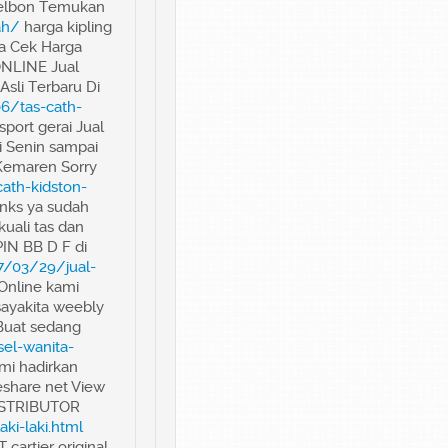
avelbon Temukan
ah/
harga kipling
aja Cek Harga
ONLINE Jual
Asli Terbaru Di
6/tas-cath-
sport gerai Jual
i Senin sampai
Kemaren Sorry
ath-kidston-
anks ya sudah
kuali tas dan
IN BB D F di
17/03/29/jual-
Online kami
 sayakita weebly
 Buat sedang
el-wanita-
ami hadirkan
eshare net View
 DISTRIBUTOR
ki-laki.html
artier original