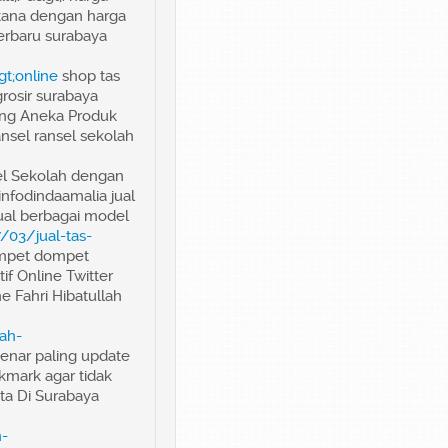
ntana dengan harga
erbaru surabaya
t;online
shop tas
grosir surabaya
ang Aneka Produk
nsel ransel sekolah
sel Sekolah dengan
infodindaamalia jual
jual berbagai model
/03/jual-tas-
dompet dompet
f Online Twitter
e Fahri Hibatullah
ah-
 benar paling update
okmark agar tidak
ita Di Surabaya
n-