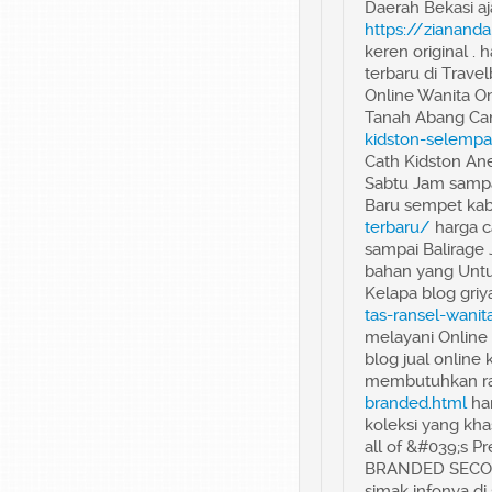
Daerah Bekasi aj
https://zianand
keren original . 
terbaru di Trave
Online Wanita On
Tanah Abang Can
kidston-selemp
Cath Kidston An
Sabtu Jam sampa
Baru sempet kab
terbaru/
harga ca
sampai Balirage 
bahan yang Untu
Kelapa blog griy
tas-ransel-wani
melayani Online 
blog jual online
membutuhkan ra
branded.html
har
koleksi yang kha
all of &#039;s P
BRANDED SEC
simak infonya d