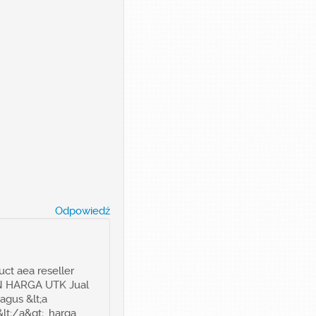
Odpowiedź
t aea reseller
N HARGA UTK Jual
agus &lt;a
t;/a&gt;. harga