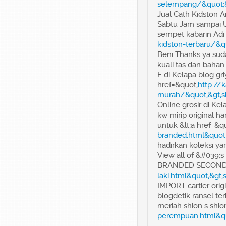
selempang/&quot;&
Jual Cath Kidston 
Sabtu Jam sampai 
sempet kabarin Adi 
kidston-terbaru/&q
Beni Thanks ya suda
kuali tas dan baha
F di Kelapa blog gri
href=&quot;
http://
murah/&quot;&gt;s
Online grosir di Kel
kw mirip original 
untuk &lt;a href=&q
branded.html&quot;
hadirkan koleksi ya
View all of &#039;s
BRANDED SECOND &
laki.html&quot;&gt;
IMPORT cartier ori
blogdetik ransel ter
meriah shion s shio
perempuan.html&qu