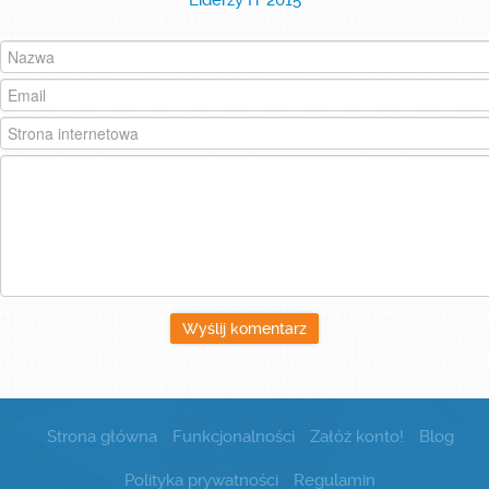
Liderzy IT 2015
Załóż konto!
Zaloguj się
Wyślij komentarz
Strona główna
Funkcjonalności
Załóż konto!
Blog
Polityka prywatności
Regulamin