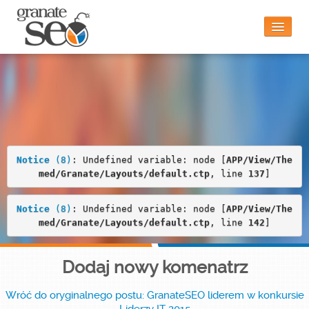
Notice
 (8)
: Undefined variable: node [
APP/View/Theme
d/Granate/Layouts/default.ctp
, line 
22
]
Strona główna
Czy to jest dla mnie?
Notice
 (8)
: Undefined variable: node [
APP/View/The
med/Granate/Layouts/default.ctp
, line 
137
]
Funkcjonalności
Notice
 (8)
: Undefined variable: node [
APP/View/The
med/Granate/Layouts/default.ctp
, line 
142
]
Blog
Dodaj nowy komenatrz
Wróć do oryginalnego postu: GranateSEO liderem w konkursie
Kontakt