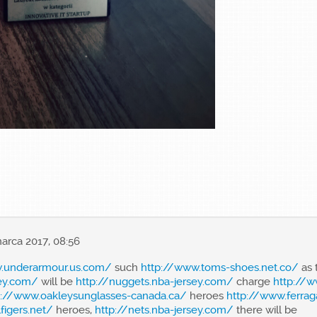
arca 2017, 08:56
.underarmour.us.com/
such
http://www.toms-shoes.net.co/
as 
sey.com/
will be
http://nuggets.nba-jersey.com/
charge
http://w
p://www.oakleysunglasses-canada.ca/
heroes
http://www.ferra
figers.net/
heroes,
http://nets.nba-jersey.com/
there will be