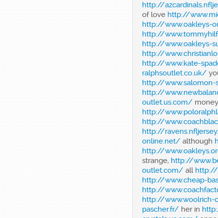
http://azcardinals.nfl
of love
http://www.mi
http://www.oakleys-ou
http://www.tommyhilfi
http://www.oakleys-su
http://www.christianl
http://www.kate-spad
ralphsoutlet.co.uk/
yo
http://www.salomon-
http://www.newbalan
outlet.us.com/
money
http://www.poloralphl
http://www.coachblac
http://ravens.nfljerse
online.net/
although
http://www.oakleys.or
strange,
http://www.b
outlet.com/
all
http:/
http://www.cheap-bas
http://www.coachfact
http://www.woolrich-
pascher.fr/
her in
http