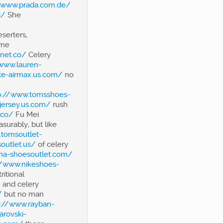
//www.prada.com.de/
g/
She
serters,
ame
.net.co/
Celery
/www.lauren-
ke-airmax.us.com/
no
p://www.tomsshoes-
ljersey.us.com/
rush
.co/
Fu Mei
urably, but like
.tomsoutlet-
outlet.us/
of celery
ma-shoesoutlet.com/
//www.nikeshoes-
ritional
/
and celery
/
but no man
p://www.rayban-
arovski-