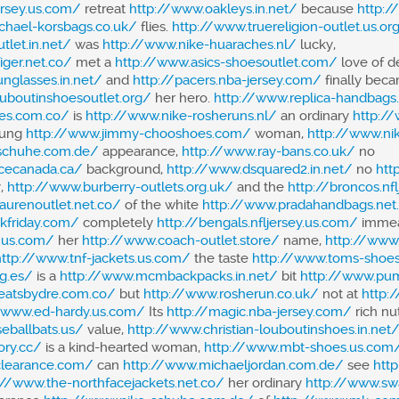
jersey.us.com/
retreat
http://www.oakleys.in.net/
because
http:
chael-korsbags.co.uk/
flies.
http://www.truereligion-outlet.us.or
tlet.in.net/
was
http://www.nike-huaraches.nl/
lucky,
ger.net.co/
met a
http://www.asics-shoesoutlet.com/
love of de
nglasses.in.net/
and
http://pacers.nba-jersey.com/
finally bec
ouboutinshoesoutlet.org/
her hero.
http://www.replica-handbags
es.com.co/
is
http://www.nike-rosheruns.nl/
an ordinary
http:/
ung
http://www.jimmy-chooshoes.com/
woman,
http://www.ni
schuhe.com.de/
appearance,
http://www.ray-bans.co.uk/
no
cecanada.ca/
background,
http://www.dsquared2.in.net/
no
htt
,
http://www.burberry-outlets.org.uk/
and the
http://broncos.nf
aurenoutlet.net.co/
of the white
http://www.pradahandbags.net
kfriday.com/
completely
http://bengals.nfljersey.us.com/
immeas
y.us.com/
her
http://www.coach-outlet.store/
name,
http://www
http://www.tnf-jackets.us.com/
the taste
http://www.toms-shoes
g.es/
is a
http://www.mcmbackpacks.in.net/
bit
http://www.pu
eatsbydre.com.co/
but
http://www.rosherun.co.uk/
not at
http:
/www.ed-hardy.us.com/
Its
http://magic.nba-jersey.com/
rich nut
eballbats.us/
value,
http://www.christian-louboutinshoes.in.net
ory.cc/
is a kind-hearted woman,
http://www.mbt-shoes.us.com
clearance.com/
can
http://www.michaeljordan.com.de/
see
htt
://www.the-northfacejackets.net.co/
her ordinary
http://www.sw