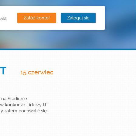
Załóż konto!
Zaloguj się
akt
IT
15 czerwiec
 na Stadionie
 konkursie Liderzy IT
my zatem pochwalić się