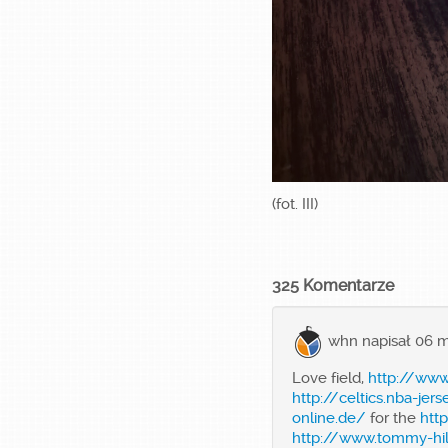
(fot. III)
325 Komentarze
whn
napisał 06 m
Love field,
http://www
http://celtics.nba-jer
online.de/
for the
htt
http://www.tommy-hil