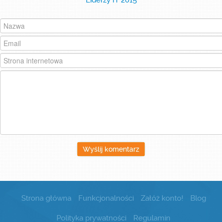
Liderzy IT 2015
Załóż konto!
Zaloguj się
Wyślij komentarz
Strona główna
Funkcjonalności
Załóż konto!
Blog
Polityka prywatności
Regulamin