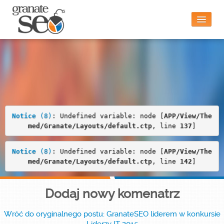
Notice
 (8)
: Undefined variable: node [
APP/View/Theme
d/Granate/Layouts/default.ctp
, line 
22
]
Strona główna
Czy to jest dla mnie?
Notice
 (8)
: Undefined variable: node [
APP/View/The
med/Granate/Layouts/default.ctp
, line 
137
]
Funkcjonalności
Notice
 (8)
: Undefined variable: node [
APP/View/The
med/Granate/Layouts/default.ctp
, line 
142
]
Blog
Dodaj nowy komenatrz
Wróć do oryginalnego postu: GranateSEO liderem w konkursie
Kontakt