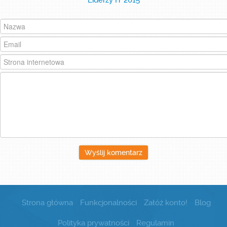
Liderzy IT 2015
Załóż konto!
Zaloguj się
Wyślij komentarz
Strona główna
Funkcjonalności
Załóż konto!
Blog
Polityka prywatności
Regulamin