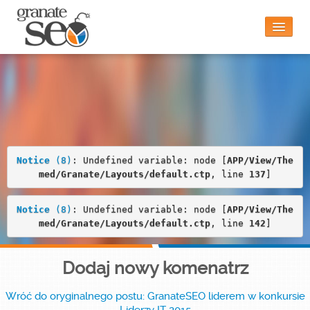
Notice
 (8)
: Undefined variable: node [
APP/View/Theme
d/Granate/Layouts/default.ctp
, line 
22
]
Strona główna
Czy to jest dla mnie?
Notice
 (8)
: Undefined variable: node [
APP/View/The
med/Granate/Layouts/default.ctp
, line 
137
]
Funkcjonalności
Notice
 (8)
: Undefined variable: node [
APP/View/The
med/Granate/Layouts/default.ctp
, line 
142
]
Blog
Dodaj nowy komenatrz
Wróć do oryginalnego postu: GranateSEO liderem w konkursie
Kontakt