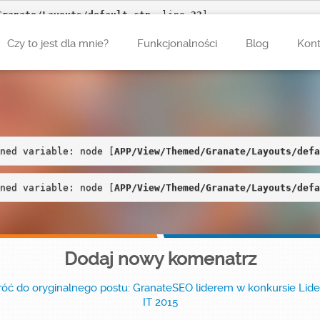
Granate/Layouts/default.ctp
, line 
22
]
Czy to jest dla mnie?
Funkcjonalności
Blog
Kont
ned variable: node [
APP/View/Themed/Granate/Layouts/defa
ned variable: node [
APP/View/Themed/Granate/Layouts/defa
Dodaj nowy komenatrz
óć do oryginalnego postu: GranateSEO liderem w konkursie Lide
IT 2015