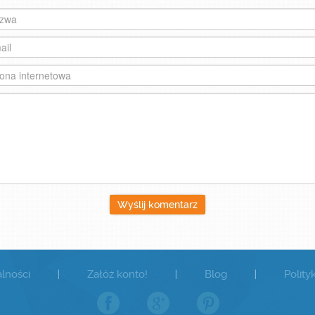
Wyślij komentarz
lności
|
Załóż konto!
|
Blog
|
Polity