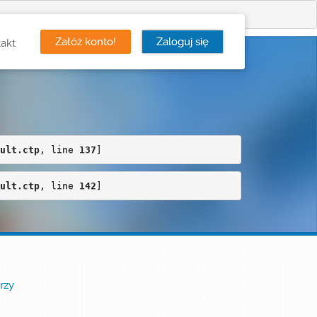
Załóż konto!
Zaloguj się
akt
ult.ctp
, line 
137
]
ult.ctp
, line 
142
]
rzy