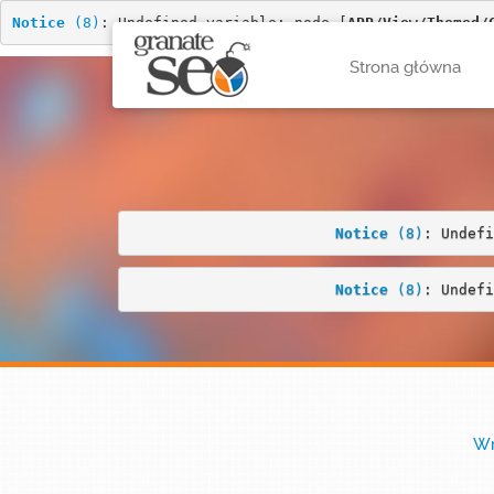
Notice
 (8)
: Undefined variable: node [
APP/View/Themed/
Strona główna
Notice
 (8)
: Undefi
Notice
 (8)
: Undefi
Wr