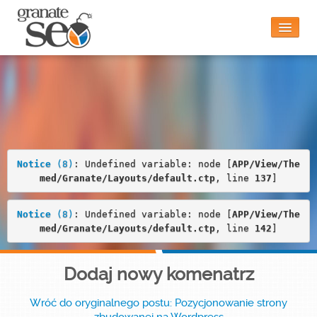
Notice
 (8)
: Undefined variable: node [
APP/View/Theme
d/Granate/Layouts/default.ctp
, line 
22
]
Strona główna
Czy to jest dla mnie?
Notice
 (8)
: Undefined variable: node [
APP/View/The
med/Granate/Layouts/default.ctp
, line 
137
]
Funkcjonalności
Notice
 (8)
: Undefined variable: node [
APP/View/The
med/Granate/Layouts/default.ctp
, line 
142
]
Blog
Dodaj nowy komenatrz
Wróć do oryginalnego postu: Pozycjonowanie strony
Kontakt