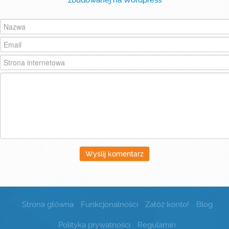
zbudowanej na Wordpress
Załóż konto!
Zaloguj się
Wyślij komentarz
Strona główna
Funkcjonalności
Załóż konto!
Blog
Polityka prywatności
Regulamin