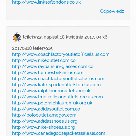
http://www.linksoflondons.co.uk
Odpowiedź
leilei3915
napisał 18 kwietnia 2017, 04:36
20170418 leilei3915
http://www.coachfactoryoutletofficials.us.com
http://www.nikeoutlet.com.co
http://www.raybansun-glasses.com.co
http://www.hermesbirkins.us.com
http://www.coachfactoryoutletsales.us.com
http://www.kate-spadeoutletstore.us.com
http://www.ralphlaurenoutlets.org.uk
http://www.true-religionoutletstore.us.com
http://www.poloralphlauren-uk.org.uk
http://www.adidasoutlet.com.co
http://polooutlet.amegov.com
http://www.adidasshoes.us.org
http://www.nike-shoes.us.org
http://www.canadagoosejacketssale.us.com