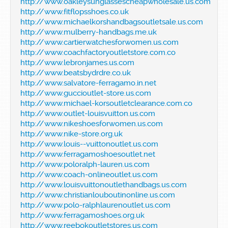
http://www.oakleysunglassescheapwholesale.us.com
http://www.fitflopsshoes.co.uk
http://www.michaelkorshandbagsoutletsale.us.com
http://www.mulberry-handbags.me.uk
http://www.cartierwatchesforwomen.us.com
http://www.coachfactoryoutletstore.com.co
http://www.lebronjames.us.com
http://www.beatsbydrdre.co.uk
http://www.salvatore-ferragamo.in.net
http://www.guccioutlet-store.us.com
http://www.michael-korsoutletclearance.com.co
http://www.outlet-louisvuitton.us.com
http://www.nikeshoesforwomen.us.com
http://www.nike-store.org.uk
http://www.louis--vuittonoutlet.us.com
http://www.ferragamoshoesoutlet.net
http://www.poloralph-lauren.us.com
http://www.coach-onlineoutlet.us.com
http://www.louisvuittonoutlethandbags.us.com
http://www.christianlouboutinonline.us.com
http://www.polo-ralphlaurenoutlet.us.com
http://www.ferragamoshoes.org.uk
http://www.reebokoutletstores.us.com