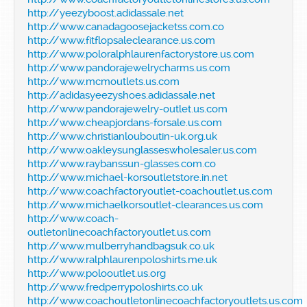
http://yeezyboost.adidassale.net
http://www.canadagoosejacketss.com.co
http://www.fitflopsaleclearance.us.com
http://www.poloralphlaurenfactorystore.us.com
http://www.pandorajewelrycharms.us.com
http://www.mcmoutlets.us.com
http://adidasyeezyshoes.adidassale.net
http://www.pandorajewelry-outlet.us.com
http://www.cheapjordans-forsale.us.com
http://www.christianlouboutin-uk.org.uk
http://www.oakleysunglasseswholesaler.us.com
http://www.raybanssun-glasses.com.co
http://www.michael-korsoutletstore.in.net
http://www.coachfactoryoutlet-coachoutlet.us.com
http://www.michaelkorsoutlet-clearances.us.com
http://www.coach-
outletonlinecoachfactoryoutlet.us.com
http://www.mulberryhandbagsuk.co.uk
http://www.ralphlaurenpoloshirts.me.uk
http://www.polooutlet.us.org
http://www.fredperrypoloshirts.co.uk
http://www.coachoutletonlinecoachfactoryoutlets.us.com