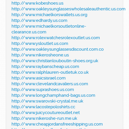
http://www.kobeshoes.us
http://www.oakleysunglasseswholesaleauthentic.us.com
http://www.michaelkorswallets.us.org
http://www.edhardy.us.com
http://www.michaelkorsoutletonline-
clearance.us.com
http://www.rolexwatchesrolexoutlet.us.com
http://www.ysloutlet.us.com
http://www.oakleysunglassesdiscount.com.co
http://www.nikerosheone.us
http://www.christianlouboutin-shoes.org.uk
http://www.raybanscheap.us.com
http://www.ralphlauren-outletuk.co.uk
http://www.asicsisrael.com
http://www.clevelandcavaliers.us.com
http://www.suprashoes.us.com
http://www.longchamphand-bags.us.com
http://www.swarovski-crystal.me.uk
http://www.lacostepoloshirts.cc
http://www.juicycoutureoutlet.net
http://www.nikeroshe-run.me.uk
http://www.cheapjordansfreeshipping.us.com