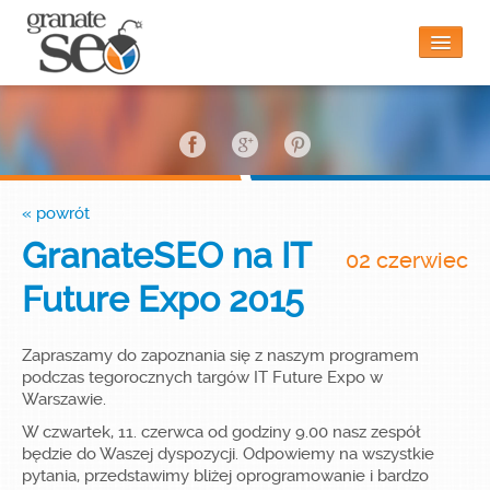
Strona główna
« powrót
Czy to jest dla mnie?
GranateSEO na IT
02 czerwiec
Future Expo 2015
Funkcjonalności
Zapraszamy do zapoznania się z naszym programem
podczas tegorocznych targów IT Future Expo w
Blog
Warszawie.
W czwartek, 11. czerwca od godziny 9.00 nasz zespół
będzie do Waszej dyspozycji. Odpowiemy na wszystkie
pytania, przedstawimy bliżej oprogramowanie i bardzo
Kontakt