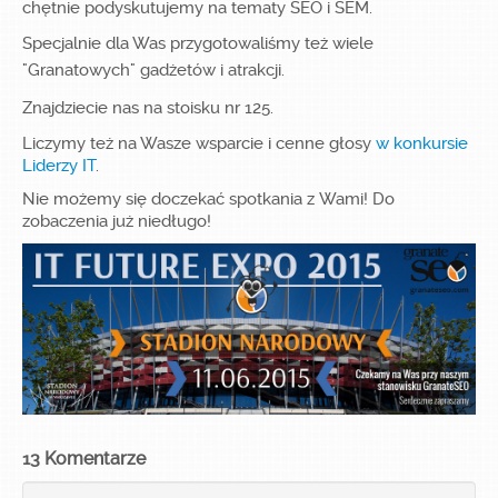
chętnie podyskutujemy na tematy SEO i SEM.
Specjalnie dla Was przygotowaliśmy też wiele
"Granatowych" gadżetów i atrakcji.
Załóż konto!
Znajdziecie nas na stoisku nr 125.
Liczymy też na Wasze wsparcie i cenne głosy
w konkursie
Liderzy IT
.
Zaloguj się
Nie możemy się doczekać spotkania z Wami! Do
zobaczenia już niedługo!
13 Komentarze