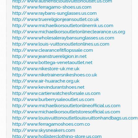
http://www.authenticlouisvuittonoutlet.us.com
http://www.ferragamo-shoes.us.com
http://www.raybans-sunglasses.us.com
http://www.truereligionjeansoutlet.co.uk
http://www.michaelkorsoutletonlinemk.us.com
http://www.michaelkorsoutletonlineclearance.us.org
http://www.wholesaleraybansunglasses.us.com
http://www.louis-vuittonoutletonlines.us.com
http://www.clearancefitflopssale.com
http://www.jeanstruereligion.in.net
http://www.bottega-venetaoutlet.net
http://www.nikestore-uk.me.uk
http://www.niketrainersnikeshoes.co.uk
http://www.air-huarache.org.uk
http://www.kevindurantshoes.net
http://www.cartierwatchesforsale.us.com
http://www.burberrysaleoutlet.us.com
http://www.michaelkorsoutletonlineofficial.us.com
http://www.michaelkorsoutletstoresofficial.us.com
http://www.louisvuittonoutletlouisvuittonhandbags.us.com
http://www.ferragamoshoes.com.co
http://www.skysneakers.com
http://www.hollisterclothing-store.us.com