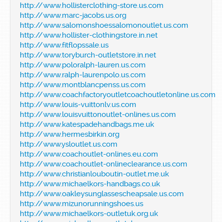
http://www.hollisterclothing-store.us.com
http://www.marc-jacobs.us.org
http://www.salomonshoessalomonoutlet.us.com
http://www.hollister-clothingstore.in.net
http://www.fitflopssale.us
http://www.toryburch-outletstore.in.net
http://www.poloralph-lauren.us.com
http://www.ralph-laurenpolo.us.com
http://www.montblancpenss.us.com
http://www.coachfactoryoutletcoachoutletonline.us.com
http://www.louis-vuittonlv.us.com
http://www.louisvuittonoutlet-onlines.us.com
http://www.katespadehandbags.me.uk
http://www.hermesbirkin.org
http://www.ysloutlet.us.com
http://www.coachoutlet-onlines.eu.com
http://www.coachoutlet-onlineclearance.us.com
http://www.christianlouboutin-outlet.me.uk
http://www.michaelkors-handbags.co.uk
http://www.oakleysunglassescheapsale.us.com
http://www.mizunorunningshoes.us
http://www.michaelkors-outletuk.org.uk