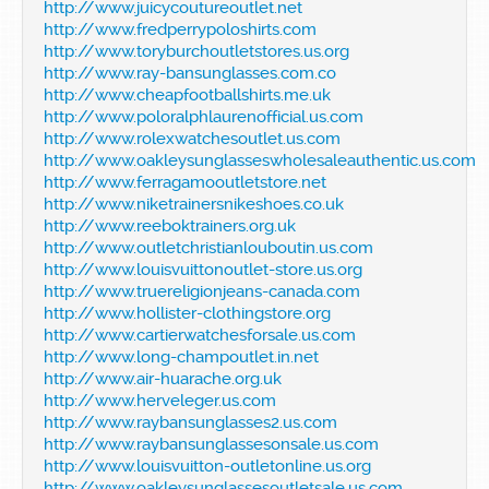
http://www.juicycoutureoutlet.net
http://www.fredperrypoloshirts.com
http://www.toryburchoutletstores.us.org
http://www.ray-bansunglasses.com.co
http://www.cheapfootballshirts.me.uk
http://www.poloralphlaurenofficial.us.com
http://www.rolexwatchesoutlet.us.com
http://www.oakleysunglasseswholesaleauthentic.us.com
http://www.ferragamooutletstore.net
http://www.niketrainersnikeshoes.co.uk
http://www.reeboktrainers.org.uk
http://www.outletchristianlouboutin.us.com
http://www.louisvuittonoutlet-store.us.org
http://www.truereligionjeans-canada.com
http://www.hollister-clothingstore.org
http://www.cartierwatchesforsale.us.com
http://www.long-champoutlet.in.net
http://www.air-huarache.org.uk
http://www.herveleger.us.com
http://www.raybansunglasses2.us.com
http://www.raybansunglassesonsale.us.com
http://www.louisvuitton-outletonline.us.org
http://www.oakleysunglassesoutletsale.us.com