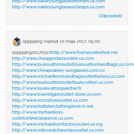
http://www.oakleysunglassesformen.us.com
http://www.oakleysunglassescheaps.us.com
Odpowiedź
qqqqqing
napisał 10 maja 2017, 09:00
qqqqqing20170510
http://www.foampositeshoe.net
http://www.cheapjordansonline.us.com
http://www.louisvuittonoutletlouisvuittonhandbags.us.com
http://www.cheapoakley-sunglasses.com.co
http://www.michaelkorshandbagsoutletfactory.us.com
http://www.louisvuittonoutletlouisvuitton.us.com
http://www.louisvuittonpascher.fr
http://www.truereligionoutlet-store.us.com
http://www.eccoshoesoutlet.us.com
http://www.hollisterclothingstore.in.net
http://www.michaelkors-
outletonlineclearance.us.com
http://www.michaelkorsfactoryoutlet.us.org
http://www.rolexwatchesrolexoutlet.us.com